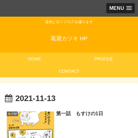
MENU
漫画と日々ブログを綴ります
葛屋カツキ HP
HOME
PROFILE
CONTACT
2021-11-13
第一話 もすけの1日
未分類