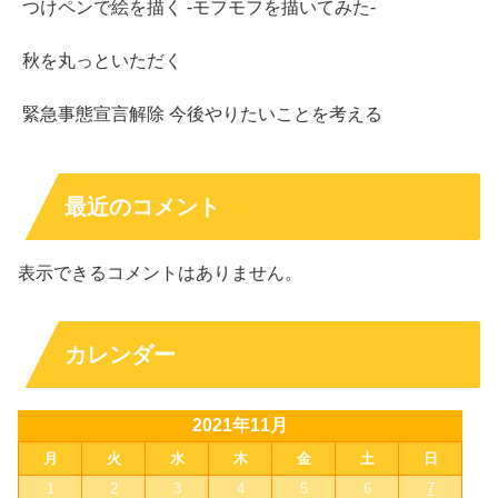
つけペンで絵を描く -モフモフを描いてみた-
秋を丸っといただく
緊急事態宣言解除 今後やりたいことを考える
最近のコメント
表示できるコメントはありません。
カレンダー
2021年11月
月
火
水
木
金
土
日
1
2
3
4
5
6
7